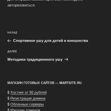
авторизоваться
.
Навигация
Предыдущая
НАЗАД
по
запись:
записям
Спортивное ушу для детей и юношества
Следующая
ДАЛЕЕ
запись
Методики традиционного ушу
МАГАЗИН ГОТОВЫХ САЙТОВ — MARTSITE.RU
$
Хостинг от 92 рублей
$
Регистрация домена
$
Облачные серверы
$
Магазин доменов