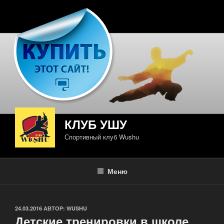
Перейти
к
содержимому
КЛУБ УШУ
Спортивный клуб Wushu
Меню
ОПУБЛИКОВАНО
24.03.2016
АВТОР:
WUSHU
Детские тренировки в школе