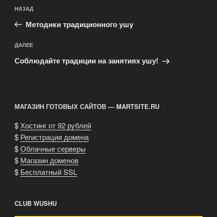
Навигация
Предыдущая
НАЗАД
по
запись:
записям
Методики традиционного ушу
Следующая
ДАЛЕЕ
запись
Соблюдайте традиции на занятиях ушу!
МАГАЗИН ГОТОВЫХ САЙТОВ — MARTSITE.RU
$
Хостинг от 92 рублей
$
Регистрация домена
$
Облачные серверы
$
Магазин доменов
$
Бесплатный SSL
CLUB WUSHU