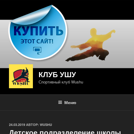
Перейти
к
содержимому
КЛУБ УШУ
Спортивный клуб Wushu
Меню
ОПУБЛИКОВАНО
24.03.2019
АВТОР:
WUSHU
Детское подразделение школы